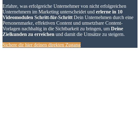
Erfahre, was erfolgreiche Unternehmer von nicht erfolgreichen
Unternehmern im Marketing unterscheidet und
erlerne in 10
Videomodulen Schritt-für-Schritt
Dein Unternehmen durch eine
Personenmarke, effektiven Content und umsetzbare Content-
Vorlagen nachhaltig in die Sichtbarkeit zu bringen, um
Deine
Zielkunden zu erreichen
und damit die Umsätze zu steigern.
Sichere dir hier deinen direkten Zugang